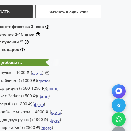
ЗАТЬ
Заказать в один клик
ертификат за 3 часа
ечение 2-15 дней
олучении **
в подарок
 добавить
 ручке (+1000
)(
)
фото
 табличке (+1000
)(
)
фото
артриджи (+580-1250
)(
)
фото
ет Parker (+500
)(
)
фото
(серый) (+1300
)(
)
фото
робка с чехлом (+4900
)(
)
фото
для двух ручек (+1000
)(
)
фото
яр Parker (+2900
)(
)
фото