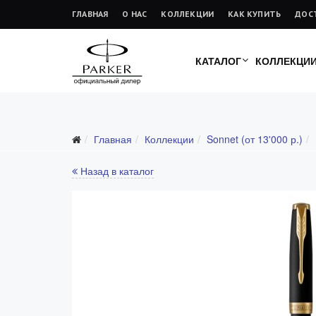
ГЛАВНАЯ
О НАС
КОЛЛЕКЦИИ
КАК КУПИТЬ
ДОС
КАТАЛОГ
КОЛЛЕКЦИ
Главная
Коллекции
Sonnet (от 13'000 р.)
Все коллекции
Duofold (от 66'316 р.)
Назад в каталог
Ingenuity (от 35'305 р.)
Sonnet (от 13'000 р.)
Parker 51 (от 14'600 р.)
Urban (от 6'100 р.)
IM (от 4'200 р.)
Jotter (от 2'200 р.)