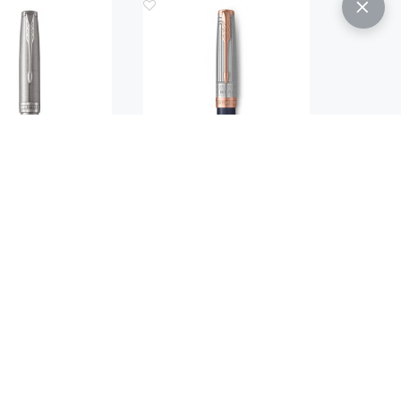
Код.: 766
Код.: 991
 РОЛЛЕР PARKER
РУЧКА РОЛЛЕР PARKER
 STAINLESS STEEL
SONNET JOURNEYS
CT
COLLECTION MT. FUJI
EDITION PGT
 600
57 900
руб.
руб.