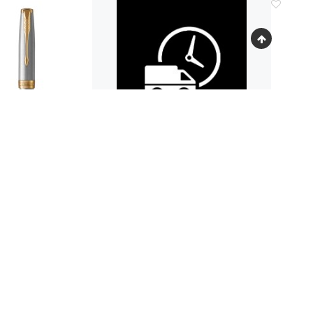
Код.: 762
А РОЛЛЕР PARKER
РУЧКА
 STAINLESS STEEL
SONNET
GT
9 600
19
руб.