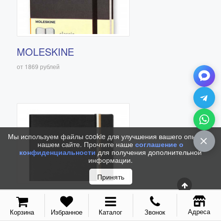
С золотым пером
Распродажа
Аксессуары
MOLESKINE
Запчасти
от 1869 рублей
Упаковка
Подарочные сертификаты
Мы используем файлы cookie для улучшения вашего опыта на
нашем сайте. Прочтите наше
соглашение о
конфиденциальности
для получения дополнительной
информации.
Принять
BOSS
Адреса
Корзина
Избранное
Каталог
Звонок
от 2000 рублей