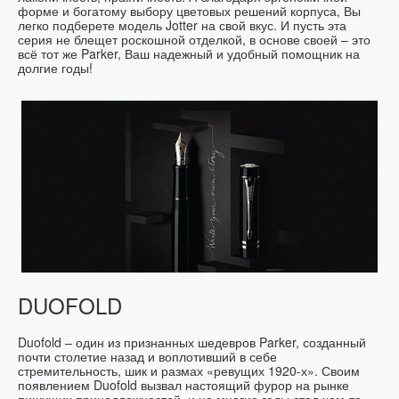
форме и богатому выбору цветовых решений корпуса, Вы
легко подберете модель Jotter на свой вкус. И пусть эта
серия не блещет роскошной отделкой, в основе своей – это
всё тот же Parker, Ваш надежный и удобный помощник на
долгие годы!
DUOFOLD
Duofold – один из признанных шедевров Parker, созданный
почти столетие назад и воплотивший в себе
стремительность, шик и размах «ревущих 1920-х». Своим
появлением Duofold вызвал настоящий фурор на рынке
пишущих принадлежностей, и на многие годы стал чем-то