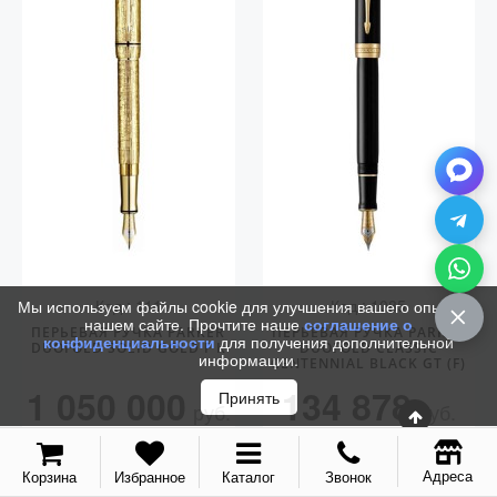
Vector (от 3'156 р.)
Код.: 111
Код.: 1085
Мы используем файлы cookie для улучшения вашего опыта на
нашем сайте. Прочтите наше
соглашение о
ПЕРЬЕВАЯ РУЧКА PARKER
ПЕРЬЕВАЯ РУЧКА PARKER
конфиденциальности
для получения дополнительной
DUOFOLD SOLID GOLD F К
DUOFOLD CLASSIC
информации.
CENTENNIAL BLACK GT (F)
1 050 000
134 878
Принять
руб.
руб.
КУПИТЬ
КУПИТЬ
Адреса
Корзина
Избранное
Каталог
Звонок