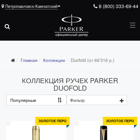
8 (800) 333-69-44
Петропавловск-Камчатский
Главная
Коллекции
Duofold (от 66'316 р.)
Все коллекции
Duofold (от 66'316 р.)
КОЛЛЕКЦИЯ РУЧЕК PARKER
Ingenuity (от 35'305 р.)
DUOFOLD
Sonnet (от 13'000 р.)
Популярные
Фильтр
Parker 51 (от 14'600 р.)
Urban (от 6'100 р.)
ЗОЛОТОЕ ПЕРО
ЗОЛОТОЕ ПЕРО
IM (от 4'200 р.)
Jotter (от 2'200 р.)