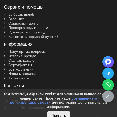
Сервис и помощь
Выбрать шрифт
Гарантия
Сервисный центр
Проверка подлинности
Руководство по уходу
Как писать перьевой ручкой?
Информация
Популярные вопросы
История бренда
Скачать каталог
Сертификаты
Все коллекции
Наши магазины
Карта сайта
Контакты
8 (800) 333-69-44
Мы используем файлы cookie для улучшения вашего опыта на
нашем сайте. Прочтите наше
соглашение о
petropavlovsk-kamchatsky@parker-russia.com
конфиденциальности
для получения дополнительной
информации.
Адреса в Петропавловск-Камчатске
Принять