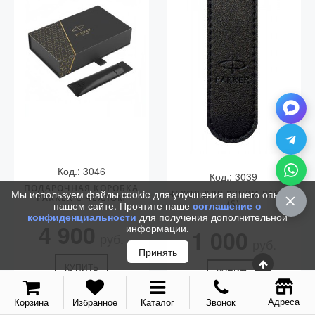
Код.: 3046
Код.: 3039
ПОДАРОЧНАЯ КОРОБКА
Мы используем файлы cookie для улучшения вашего опыта на
ЧЕХОЛ ДЛЯ РУЧКИ PARKER
PARKER С ЧЕХЛОМ
(S)
нашем сайте. Прочтите наше
соглашение о
конфиденциальности
для получения дополнительной
4 900
информации.
1 000
руб.
руб.
Принять
КУПИТЬ
КУПИТЬ
Адреса
Корзина
Избранное
Каталог
Звонок