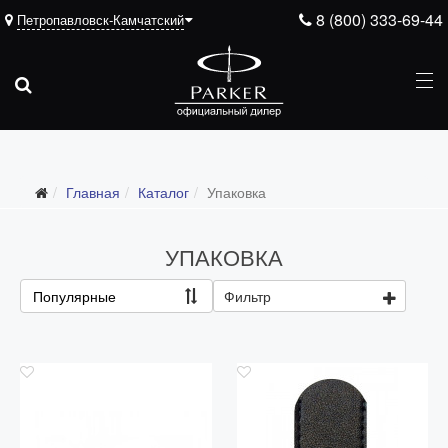
8 (800) 333-69-44
Петропавловск-Камчатский
Подарочные ручки
Главная
Каталог
Упаковка
Ежедневники
Ручки для гравировки
УПАКОВКА
С золотым пером
Популярные
Фильтр
Распродажа
Аксессуары
Запчасти
Упаковка
Подарочные сертификаты