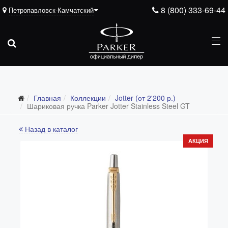
8 (800) 333-69-44
Петропавловск-Камчатский
Главная
Коллекции
Jotter (от 2'200 р.)
Все коллекции
Шариковая ручка Parker Jotter Stainless Steel GT
Duofold (от 66'316 р.)
Назад в каталог
Ingenuity (от 35'305 р.)
АКЦИЯ
Sonnet (от 13'000 р.)
Parker 51 (от 14'600 р.)
Urban (от 6'100 р.)
IM (от 4'200 р.)
Jotter (от 2'200 р.)