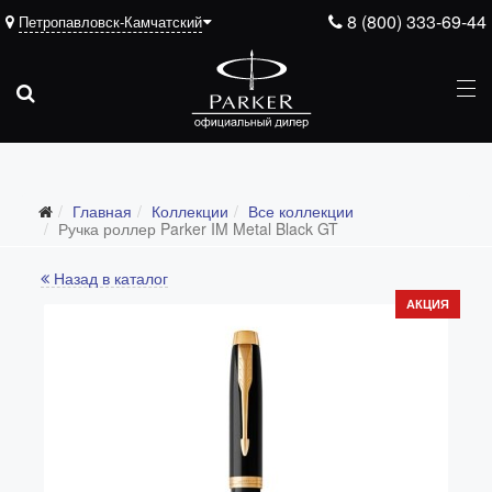
8 (800) 333-69-44
Петропавловск-Камчатский
Главная
Коллекции
Все коллекции
Все коллекции
Ручка роллер Parker IM Metal Black GT
Duofold (от 66'316 р.)
Назад в каталог
Ingenuity (от 35'305 р.)
АКЦИЯ
Sonnet (от 13'000 р.)
Parker 51 (от 14'600 р.)
Urban (от 6'100 р.)
IM (от 4'200 р.)
Jotter (от 2'200 р.)